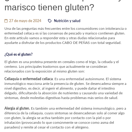
marisco tienen gluten?
27 de mayo de 2024
Nutrición y salud
Una de las preguntas más frecuentes entre los consumidores con intolerancia o
enfermedad celíaca es si las conservas de pescado y marisco contienen gluten.
En este artículo vamos a responder esta y otras dudas relacionadas para
ayudarte a disfrutar de los productos CABO DE PEÑAS con total seguridad.
¿Qué es el gluten?
El gluten es una proteína presente en cereales como el trigo, la cebada y el
centeno. Los principales trastornos que actualmente se consideran
relacionados con la exposición al mismo gluten son:
Celiaquía o enfermedad celiaca
. Es una enfermedad autoinmune. El sistema
inmunológico reacciona ante la presencia de gluten. Se desencadena siempre a
nivel digestivo, es decir, al ingerir el alimento, y puede dañar el intestino
delgado, dificultando la absorción de nutrientes y causando una variedad de
síntomas, desde molestias digestivas hasta problemas más serios de salud.
Alergia al gluten.
Es también una enfermedad del sistema inmunológico, pero a
diferencia de la celiaquía, cuyos síntomas se desencadenan solo al comer algo
con gluten, la alergia se activa también por contacto con la piel o por
inhalación (provocando lo que comúnmente se conoce como asma del
panadero) y remite al cesar el contacto con el alérgeno.