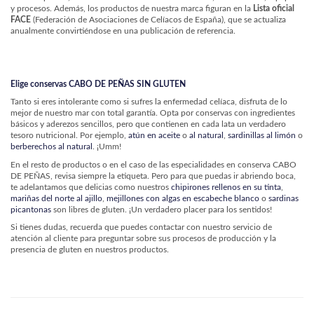
y procesos. Además, los productos de nuestra marca figuran en la
Lista oficial
FACE
(Federación de Asociaciones de Celíacos de España), que se actualiza
anualmente convirtiéndose en una publicación de referencia.
Elige conservas CABO DE PEÑAS SIN GLUTEN
Tanto si eres intolerante como si sufres la enfermedad celíaca, disfruta de lo
mejor de nuestro mar con total garantía. Opta por conservas con ingredientes
básicos y aderezos sencillos, pero que contienen en cada lata un verdadero
tesoro nutricional. Por ejemplo,
atún en aceite
o
al natural
,
sardinillas al limón
o
berberechos al natural
. ¡Umm!
En el resto de productos o en el caso de las especialidades en conserva CABO
DE PEÑAS, revisa siempre la etiqueta. Pero para que puedas ir abriendo boca,
te adelantamos que delicias como nuestros
chipirones rellenos en su tinta
,
mariñas del norte al ajillo
,
mejillones con algas en escabeche blanco
o
sardinas
picantonas
son libres de gluten. ¡Un verdadero placer para los sentidos!
Si tienes dudas, recuerda que puedes contactar con nuestro servicio de
atención al cliente para preguntar sobre sus procesos de producción y la
presencia de gluten en nuestros productos.