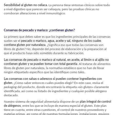
Sensibilidad al gluten no celiaca.
La persona tiene síntomas clínicos sobre todo
a nivel digestivo que parecen ser celiaquía, pero las pruebas clínicas no
corroboran alteraciones a nivel inmunológico.
Conservas de pescado y marisco: ¿contienen gluten?
Lo primero que debes saber es que los ingredientes principales de las conservas
suelen ser el
pescado o marisco, agua, aceite y sal, ninguno de los cuales
contiene gluten por naturaleza
. ¿Significa eso que todas las conservas son
libres de gluten? No, depende del proceso de elaboración y la preparación al
que el producto haya sido sometido durante su fabricación.
Las conservas de pescado o marisco al natural, en aceite, al limón o al ajillo no
contienen gluten y se pueden tomar con total garantía
. Al tratarse de alimentos
libres de gluten por naturaleza, la normativa establece que no han de llevar
ningún etiquetado específico que las identifique como tales.
Las conservas con salsas o aderezos sí pueden contener ingredientes con
gluten
. ¿Cómo saber entonces cuáles puedes elegir? En este caso, revisa el
packaging
del producto, donde encontrarás la etiqueta «sin gluten» claramente
identificada, así como su listado de ingredientes y cualquier posible alérgeno
destacado.
Nuestro sistema de seguridad alimentaria dispone de un
plan integral de control
de alérgenos
, entre los que se incluye de manera especial el gluten. Este plan
tiene en cuenta, entre otras cuestiones, el control de nuestros proveedores y
materias primas, así como el de nuestras formulaciones, instalaciones, equipos