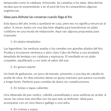
temporada como la calabaza, el boniato, las castañas o las setas, descubrirás
recetas que te sorprenderán y en el post de hoy te compartimos algunas
sugerencias.
Ideas para disfrutar las conservas cuando llega el frío
Esta época del año invita a quedarse en casa, pero eso no significa renunciar al
sabor. A veces, basta con una lata bien elegida para transformar un plato
cotidiano en una receta de restaurante. Aquí van algunas propuestas para
inspirarte:
En platos templados:
Las legumbres, las verduras asadas o los cereales son grandes aliados del frío.
Prueba a incorporar ventresca o atún claro Cabo de Peñas a una ensalada
templada de lentejas con calabaza y espinacas. El resultado es un plato
completo, equilibrado y con todo el sabor del mar.
En guisos exprés:
Un bote de garbanzos, un poco de tomate, pimentón y una lata de caballa en
aceite de oliva. En diez minutos tienes un guiso marinero que parece cocinado
a fuego lento. Perfecto para comidas de diario sin complicaciones.
En tostas o tapas calientes:
Una rebanada de pan rústico, cebolla caramelizada y unas sardinas en aceite. A
veces, las cenas más sencillas son las que más se disfrutan. Ideal para
acompañar con un vino blanco gallego o una sidra.
En cremas y sopas: