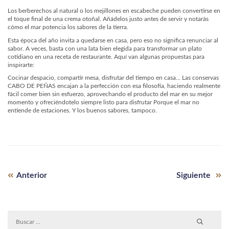
Los berberechos al natural o los mejillones en escabeche pueden convertirse en
el toque final de una crema otoñal. Añádelos justo antes de servir y notarás
cómo el mar potencia los sabores de la tierra.
Esta época del año invita a quedarse en casa, pero eso no significa renunciar al
sabor. A veces, basta con una lata bien elegida para transformar un plato
cotidiano en una receta de restaurante. Aquí van algunas propuestas para
inspirarte:
Cocinar despacio, compartir mesa, disfrutar del tiempo en casa… Las conservas
CABO DE PEÑAS encajan a la perfección con esa filosofía, haciendo realmente
fácil comer bien sin esfuerzo, aprovechando el producto del mar en su mejor
momento y ofreciéndotelo siempre listo para disfrutar Porque el mar no
entiende de estaciones. Y los buenos sabores, tampoco.
Entrada
Siguiente
Navegación
Anterior
Siguiente
anterior:
entrada
de
entradas