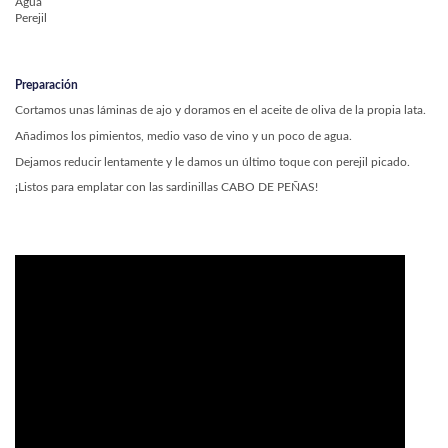
Agua
Perejil
Preparación
Cortamos unas láminas de ajo y doramos en el aceite de oliva de la propia lata.
Añadimos los pimientos, medio vaso de vino y un poco de agua.
Dejamos reducir lentamente y le damos un último toque con perejil picado.
¡Listos para emplatar con las sardinillas CABO DE PEÑAS!