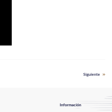
Siguiente
Siguiente
entrada
Información