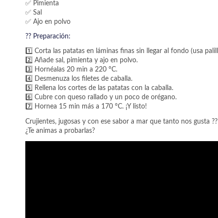
✅ Pimienta
✅ Sal
✅ Ajo en polvo
?‍? Preparación:
1️⃣ Corta las patatas en láminas finas sin llegar al fondo (usa pali
2️⃣ Añade sal, pimienta y ajo en polvo.
3️⃣ Hornéalas 20 min a 220 °C.
4️⃣ Desmenuza los filetes de caballa.
5️⃣ Rellena los cortes de las patatas con la caballa.
6️⃣ Cubre con queso rallado y un poco de orégano.
7️⃣ Hornea 15 min más a 170 °C. ¡Y listo!
Crujientes, jugosas y con ese sabor a mar que tanto nos gusta ??
¿Te animas a probarlas?