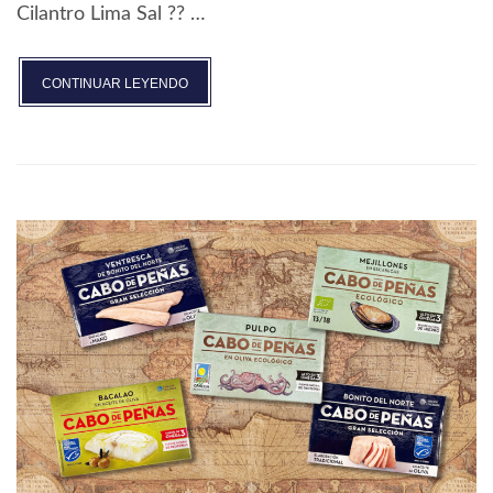
Cilantro Lima Sal ?‍? …
«SALPICÓN
CONTINUAR LEYENDO
DE
PULPO
Y
BERBERECHOS»