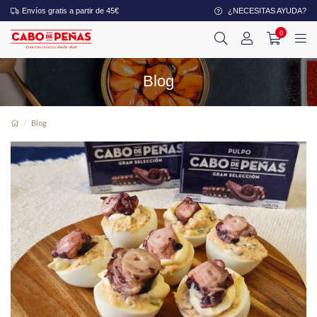
Envíos gratis a partir de 45€
¿NECESITAS AYUDA?
0
Blog
Blog