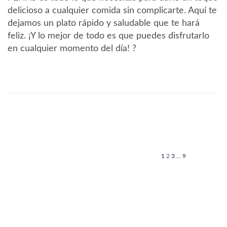
delicioso a cualquier comida sin complicarte. Aquí te
dejamos un plato rápido y saludable que te hará
feliz. ¡Y lo mejor de todo es que puedes disfrutarlo
en cualquier momento del día! ?
Paginación
Página
Página
Página
Página
Página
Siguiente
anterior
página
de
entradas
1
2
3
…
9