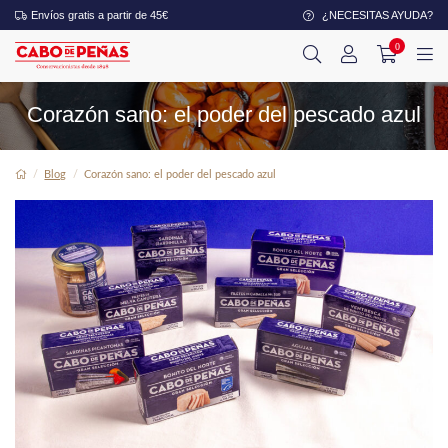
Envíos gratis a partir de 45€
¿NECESITAS AYUDA?
0
Corazón sano: el poder del pescado azul
Blog
Corazón sano: el poder del pescado azul