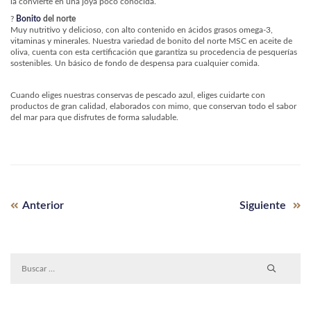
la convierte en una joya poco conocida.
?
Bonito
del norte
Muy nutritivo y delicioso, con alto contenido en ácidos grasos omega-3,
vitaminas y minerales. Nuestra variedad de bonito del norte MSC en aceite de
oliva, cuenta con esta certificación que garantiza su procedencia de pesquerías
sostenibles. Un básico de fondo de despensa para cualquier comida.
Cuando eliges nuestras conservas de pescado azul, eliges cuidarte con
productos de gran calidad, elaborados con mimo, que conservan todo el sabor
del mar para que disfrutes de forma saludable.
Entrada
Siguiente
Navegación
Anterior
Siguiente
anterior:
entrada
de
entradas