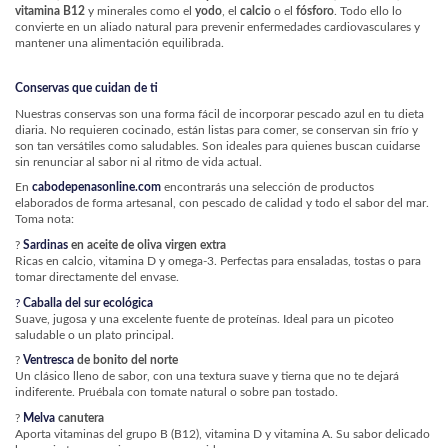
vitamina B12
y minerales como el
yodo
, el
calcio
o el
fósforo
. Todo ello lo
convierte en un aliado natural para prevenir enfermedades cardiovasculares y
mantener una alimentación equilibrada.
Conservas que cuidan de ti
Nuestras conservas son una forma fácil de incorporar pescado azul en tu dieta
diaria. No requieren cocinado, están listas para comer, se conservan sin frío y
son tan versátiles como saludables. Son ideales para quienes buscan cuidarse
sin renunciar al sabor ni al ritmo de vida actual.
En
cabodepenasonline.com
encontrarás una selección de productos
elaborados de forma artesanal, con pescado de calidad y todo el sabor del mar.
Toma nota:
?
Sardinas
en aceite de oliva virgen extra
Ricas en calcio, vitamina D y omega-3. Perfectas para ensaladas, tostas o para
tomar directamente del envase.
?
Caballa del sur ecológica
Suave, jugosa y una excelente fuente de proteínas. Ideal para un picoteo
saludable o un plato principal.
?
Ventresca
de bonito del norte
Un clásico lleno de sabor, con una textura suave y tierna que no te dejará
indiferente. Pruébala con tomate natural o sobre pan tostado.
?
Melva
canutera
Aporta vitaminas del grupo B (B12), vitamina D y vitamina A. Su sabor delicado