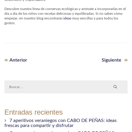
Descubre nuestra línea de conservas ecológicas y anímate a incorporarlas en el
día a día de los niños con recetas deliciosas y equilibradas. Si no sabes cómo
empezar, en nuestro blog encontrarás
ideas
muy sencillas y para todos los
gustos.
Entrada
Siguiente
Navegación
Anterior
Siguiente
anterior:
entrada
de
entradas
Entradas recientes
7 aperitivos veraniegos con CABO DE PEÑAS: ideas
frescas para compartir y disfrutar