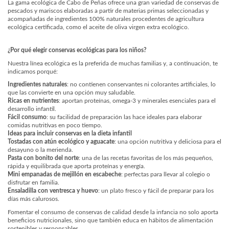
La gama ecológica de Cabo de Peñas ofrece una gran variedad de conservas de
pescados y mariscos elaboradas a partir de materias primas seleccionadas y
acompañadas de ingredientes 100% naturales procedentes de agricultura
ecológica certificada, como el aceite de oliva virgen extra ecológico.
¿Por qué elegir conservas ecológicas para los niños?
Nuestra línea ecológica es la preferida de muchas familias y, a continuación, te
indicamos porqué:
Ingredientes naturales
: no contienen conservantes ni colorantes artificiales, lo
que las convierte en una opción muy saludable.
Ricas en nutrientes
: aportan proteínas, omega-3 y minerales esenciales para el
desarrollo infantil.
Fácil consumo
: su facilidad de preparación las hace ideales para elaborar
comidas nutritivas en poco tiempo.
Ideas para incluir conservas en la dieta infantil
Tostadas con atún ecológico y aguacate
: una opción nutritiva y deliciosa para el
desayuno o la merienda.
Pasta con bonito del norte
: una de las recetas favoritas de los más pequeños,
rápida y equilibrada que aporta proteínas y energía.
Mini empanadas de mejillón en escabeche
: perfectas para llevar al colegio o
disfrutar en familia.
Ensaladilla con ventresca y huevo
: un plato fresco y fácil de preparar para los
días más calurosos.
Fomentar el consumo de conservas de calidad desde la infancia no solo aporta
beneficios nutricionales, sino que también educa en hábitos de alimentación
sostenibles y responsables.